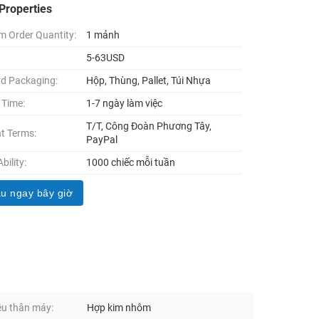
Properties
 Order Quantity:
1 mảnh
5-63USD
d Packaging:
Hộp, Thùng, Pallet, Túi Nhựa
 Time:
1-7 ngày làm việc
T/T, Công Đoàn Phương Tây,
t Terms:
PayPal
bility:
1000 chiếc mỗi tuần
u ngay bây giờ
ệu thân máy:
Hợp kim nhôm