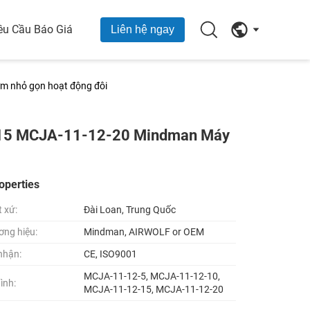
êu Cầu Báo Giá
Liên hệ ngay
 nhỏ gọn hoạt động đôi
15 MCJA-11-12-20 Mindman Máy
operties
t xứ:
Đài Loan, Trung Quốc
ơng hiệu:
Mindman, AIRWOLF or OEM
nhận:
CE, ISO9001
MCJA-11-12-5, MCJA-11-12-10,
ình:
MCJA-11-12-15, MCJA-11-12-20