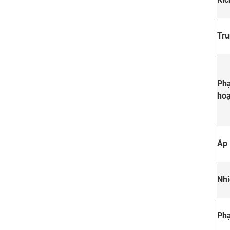
Tru
Phạ
hoạ
Áp 
Nhi
Phạ