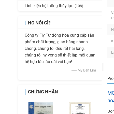
Linh kiện hệ thống thủy lực
(108)
V
P
HỌ NÓI GÌ?
N
Công ty Fly Tự động hóa cung cấp sản
K
phẩm chất lượng, giao hàng nhanh
chóng, chúng tôi đều rất hài lòng,
L
chúng tôi hy vọng sẽ thiết lập mối quan
hệ hợp tác lâu dài với bạn!
—— Mỹ Ben Lim
Pro
CHỨNG NHẬN
MC
ho
Dòn