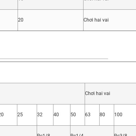
20
Chơi hai vai
Chơi hai vai
20
25
32
40
50
63
80
100
Rc1/8
Rc1/4
Rc3/8