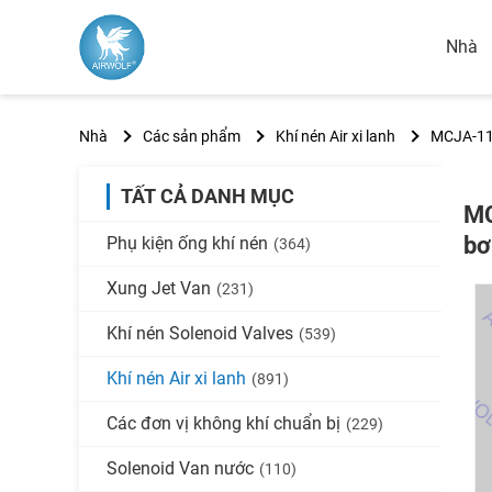
Nhà
Nhà
Các sản phẩm
Khí nén Air xi lanh
MCJA-11
TẤT CẢ DANH MỤC
MC
bơ
Phụ kiện ống khí nén
(364)
Xung Jet Van
(231)
Khí nén Solenoid Valves
(539)
Khí nén Air xi lanh
(891)
Các đơn vị không khí chuẩn bị
(229)
Solenoid Van nước
(110)