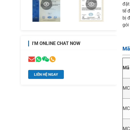
đặt
tế 
bị 
gói
I'M ONLINE CHAT NOW
Mã
Mã
LIÊN HỆ NGAY
MCJ
MC
MC