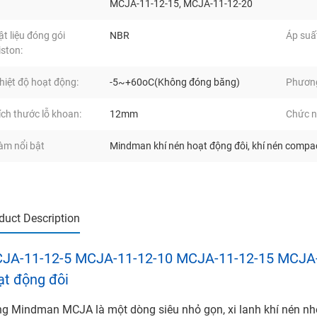
MCJA-11-12-15, MCJA-11-12-20
ật liệu đóng gói
NBR
Áp suất
iston:
hiệt độ hoạt động:
-5~+60oC(Không đóng băng)
Phương 
ích thước lỗ khoan:
12mm
Chức n
àm nổi bật
Mindman khí nén hoạt động đôi
,
khí nén compa
duct Description
JA-11-12-5 MCJA-11-12-10 MCJA-11-12-15 MCJA
ạt động đôi
g Mindman MCJA là một dòng siêu nhỏ gọn, xi lanh khí nén n