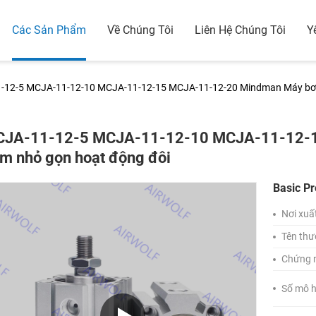
Các Sản Phẩm
Về Chúng Tôi
Liên Hệ Chúng Tôi
Y
-12-5 MCJA-11-12-10 MCJA-11-12-15 MCJA-11-12-20 Mindman Máy bơm
JA-11-12-5 MCJA-11-12-10 MCJA-11-12-
m nhỏ gọn hoạt động đôi
Basic Pr
Nơi xuấ
Tên thư
Chứng 
Số mô h