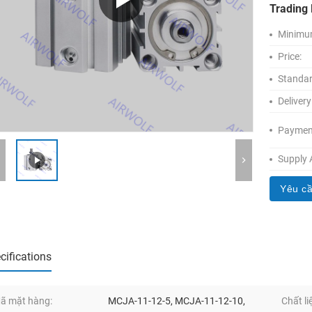
Trading 
Minimum
Price:
Standar
Delivery
Paymen
Supply A
Yêu cầ
cifications
ã mặt hàng:
MCJA-11-12-5, MCJA-11-12-10,
Chất li