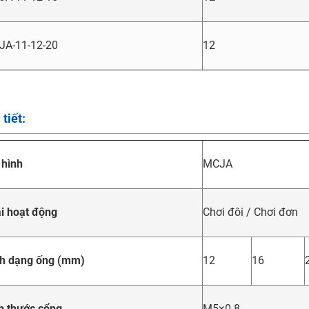
JA-11-12-20
12
 tiết:
hình
MCJA
i hoạt động
Chơi đôi / Chơi đơn
h dạng ống (mm)
12
16
h thước cổng
M5×0.8