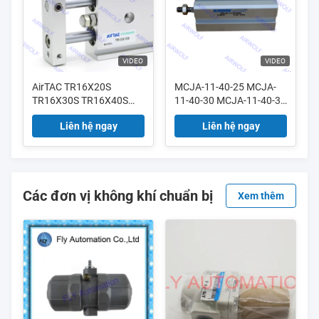
VIDEO
VIDEO
AirTAC TR16X20S
MCJA-11-40-25 MCJA-
TR16X30S TR16X40S
11-40-30 MCJA-11-40-35
TR16X50S TR Series Đàn
MCJA-11-40-40 Xi lanh
Liên hệ ngay
Liên hệ ngay
trụ hai thanh hoạt động
nhỏ gọn tác động kép
Mindman
Các đơn vị không khí chuẩn bị
Xem thêm