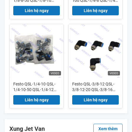
1/8-8-50 QSL-1/8-10
100 QSL-1/4-8 QSL-1/4-
QSL-1/4-4 QSL Series
8-50 Festo QSL Series
Liên hệ ngay
Liên hệ ngay
Đẩy vào L
Push-in L-Fit
VIDEO
VIDEO
Festo QSL-1/4-10 QSL-
Festo QSL-3/8-12 QSL-
1/4-10-50 QSL-1/4-12
3/8-12-20 QSL-3/8-16
QSL-1/4-12-20 QSL
QSL-1/2-10 QSL Series
Liên hệ ngay
Liên hệ ngay
Series L-Đẩy vào
Đẩy vào L
Xung Jet Van
Xem thêm