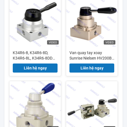
VIDEO
VIDEO
K34R6-8, K34R6-8D,
Van quay tay xoay
K34R6-8L, K34R6-8DD
Sunrise Nielsen HV200B,
Van quay tay xoay
HV200D dòng HV 4/2
Liên hệ ngay
Liên hệ ngay
Sunrise Nielsen HV Series
chiều 1/4"
4/3 1/4"