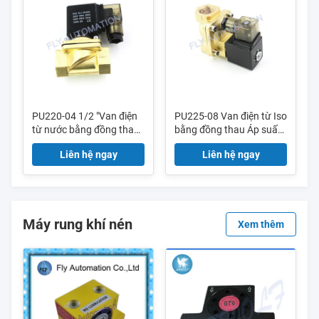
PU220-04 1/2 "Van điện
PU225-08 Van điện từ Iso
từ nước bằng đồng thau
bằng đồng thau Áp suất
với bộ hẹn giờ Loại truyền
cao 1/2 "3/4" 1 "Lắc
Liên hệ ngay
Liên hệ ngay
động trực tiếp thường kín
Ac220v
Máy rung khí nén
Xem thêm