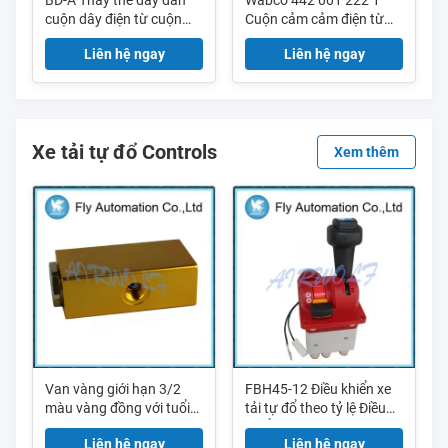
BD-A Thay thế dây dẫn
Wabco 442 001 222 1
cuộn dây điện từ cuộn
Cuộn cảm cảm điện từ
dây cảm ứng từ nhẹ
cho Van Hệ thống Hãm
Liên hệ ngay
Liên hệ ngay
Antilock
Xe tải tự đổ Controls
Xem thêm
Van vàng giới hạn 3/2
FBH45-12 Điều khiển xe
màu vàng đồng với tuổi
tải tự đổ theo tỷ lệ Điều
thọ
khiển bơm nhôm PTO
Liên hệ ngay
Liên hệ ngay