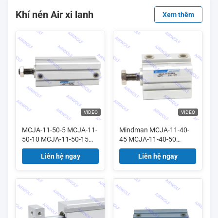
Khí nén Air xi lanh
Xem thêm
VIDEO
VIDEO
MCJA-11-50-5 MCJA-11-
Mindman MCJA-11-40-
50-10 MCJA-11-50-15
45 MCJA-11-40-50
MCJA-11-50-20
MCJA-11-40-75 MCJA-
Liên hệ ngay
Liên hệ ngay
Mindman Máy bơm nhỏ
11-40-100 Máy bơm nhỏ
gọn hoạt động đôi
gọn hoạt động đôi