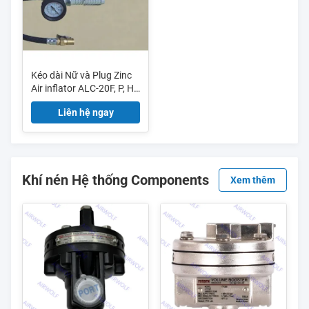
Kéo dài Nữ và Plug Zinc
Air inflator ALC-20F, P, H,
AC-20F, P, H, TG-001, TG-
Liên hệ ngay
002, ACH-02H
Khí nén Hệ thống Components
Xem thêm