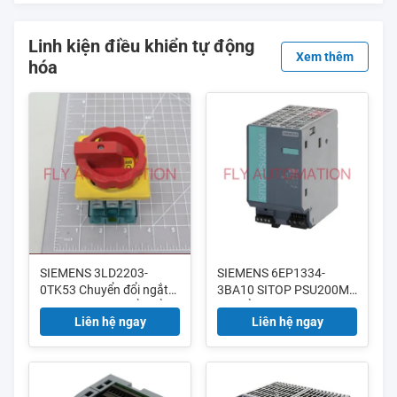
Linh kiện điều khiển tự động
Xem thêm
hóa
SIEMENS 3LD2203-
SIEMENS 6EP1334-
0TK53 Chuyển đổi ngắt
3BA10 SITOP PSU200M
kết nối 3LD Chuyển đổi
Điện ổn định đầu vào
Liên hệ ngay
Liên hệ ngay
ngắt khẩn cấp 3-polar 32
120/230-500 V AC đầu ra
A
24 V DC / 10 A