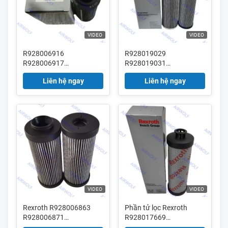
VIDEO
VIDEO
R928006916
R928019029
R928006917
R928019031
R928006924
R928019035
Liên hệ ngay
Liên hệ ngay
R928006926
VIDEO
VIDEO
Rexroth R928006863
Phần tử lọc Rexroth
R928006871
R928017669
R928006872
R928017690