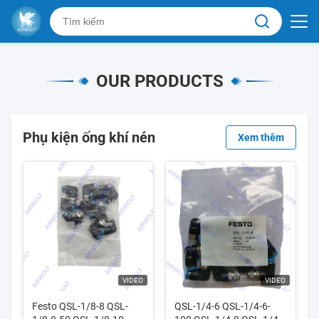
OUR PRODUCTS
Phụ kiện ống khí nén
Xem thêm
VIDEO
VIDEO
Festo QSL-1/8-8 QSL-
QSL-1/4-6 QSL-1/4-6-