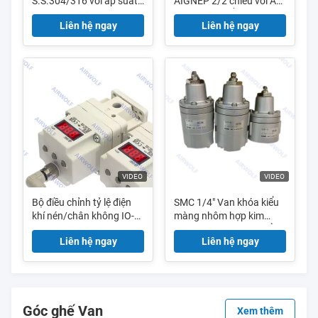
S.S.304/316 với áp suất
AIGNEP 2/2 chiều với Áp
tối đa 10 bar và dải nhiệt
suất điều khiển tối đa 10
Liên hệ ngay
Liên hệ ngay
độ -10~+60℃ để điều
bar Thân bằng thép
khiển luồng khí
không gỉ dùng cho Khí
nén khô
VIDEO
VIDEO
Bộ điều chỉnh tỷ lệ điện
SMC 1/4" Van khóa kiểu
khí nén/chân không IO-
màng nhôm hợp kim
Link SMC
đơn/kép tác động 3 cổng
Liên hệ ngay
Liên hệ ngay
ITV1000/2000/3000
IL201-02 IL220-02 IL211-
0.005 đến 0.1 MPa 0.005
02B IL201-N02 IL220-
đến 0.5 MPa 0.005 đến
N02 IL211-F02 IL211-
0.9 MPa
N02B IL211-F02B
Góc ghế Van
Xem thêm