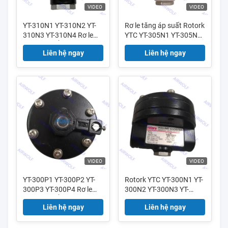
VIDEO
VIDEO
YT-310N1 YT-310N2 YT-
Rơ le tăng áp suất Rotork
310N3 YT-310N4 Rơ le
YTC YT-305N1 YT-305N2
tăng áp thể tích bằng
YT-305N3 YT-305N4 bằng
Liên hệ ngay
Liên hệ ngay
nhôm Rotork YTC
thép không gỉ 316
VIDEO
VIDEO
YT-300P1 YT-300P2 YT-
Rotork YTC YT-300N1 YT-
300P3 YT-300P4 Rơ le
300N2 YT-300N3 YT-
tăng áp thể tích bằng
300N4 Aluminium
Liên hệ ngay
Liên hệ ngay
nhôm Rotork YTC
Volume Booster Relays