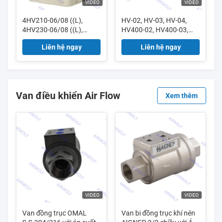
VIDEO
VIDEO
4HV210-06/08 ((L),
HV-02, HV-03, HV-04,
4HV230-06/08 ((L),
HV400-02, HV400-03,
4HV310-08/10/15 ((L)
HV400-04 Sunrise
Liên hệ ngay
Liên hệ ngay
AIRTAC 4HV Series 4/2
Nielsen HV Series 4/3
Way 4/3 Way Hand Lever
Way Ventil xoay tay 1/4 ",
Valve 1/8", 1/4", 3/8",
3/8", 1/2"
1/2"
Van điều khiển Air Flow
Xem thêm
VIDEO
VIDEO
Van đồng trục OMAL
Van bi đồng trục khí nén