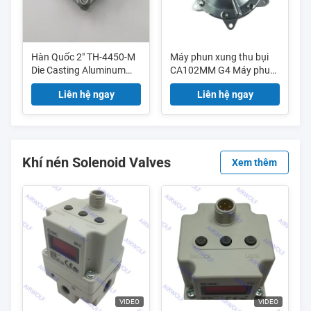
Hàn Quốc 2" TH-4450-M
Máy phun xung thu bụi
Die Casting Aluminum
CA102MM G4 Máy phun
Pulse Jet Diaphragm
xung thu bụi
Liên hệ ngay
Liên hệ ngay
Valve Cho Máy thu bụi
Khí nén Solenoid Valves
Xem thêm
VIDEO
VIDEO