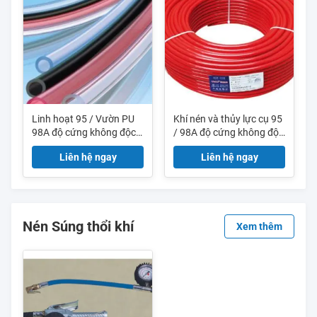
Linh hoạt 95 / Vườn PU
Khí nén và thủy lực cụ 95
98A độ cứng không độc
/ 98A độ cứng không độc
hại và vòi hoa sen ống khí
hại PE ống khí nén Hose
Liên hệ ngay
Liên hệ ngay
nén Hose
Nén Súng thổi khí
Xem thêm