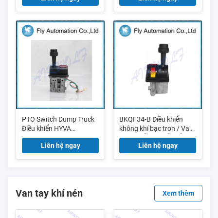
PTO Switch Dump Truck
BKQF34-B Điều khiển
Điều khiển HYVA
không khí bạc trơn / Van
14750665H với đèn báo
điều khiển chuyển đổi
Liên hệ ngay
Liên hệ ngay
không khí Pto G1 / 8
Van tay khí nén
Xem thêm