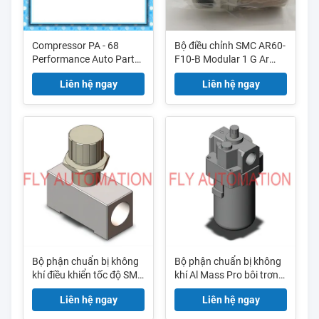
Compressor PA - 68
Bộ điều chỉnh SMC AR60-
Performance Auto Parts
F10-B Modular 1 G Ar
tự động Xả van chống
Mass Pro
Liên hệ ngay
Liên hệ ngay
bloking Lọc Tank Gas
Bộ phận chuẩn bị không
Bộ phận chuẩn bị không
khí điều khiển tốc độ SMC
khí Al Mass Pro bôi trơn
AS4000-F04 dưới dạng
SMC AL40-F04
Liên hệ ngay
Liên hệ ngay
điều khiển lưu lượng