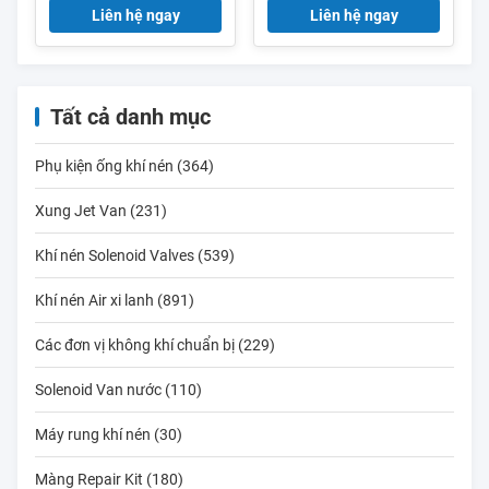
Liên hệ ngay
Liên hệ ngay
R928006897
R928018027
R928006915 Dụng liệu
R928018062
lọc
R928018176
Tất cả danh mục
Phụ kiện ống khí nén (364)
Xung Jet Van (231)
Khí nén Solenoid Valves (539)
Khí nén Air xi lanh (891)
Các đơn vị không khí chuẩn bị (229)
Solenoid Van nước (110)
Máy rung khí nén (30)
Màng Repair Kit (180)