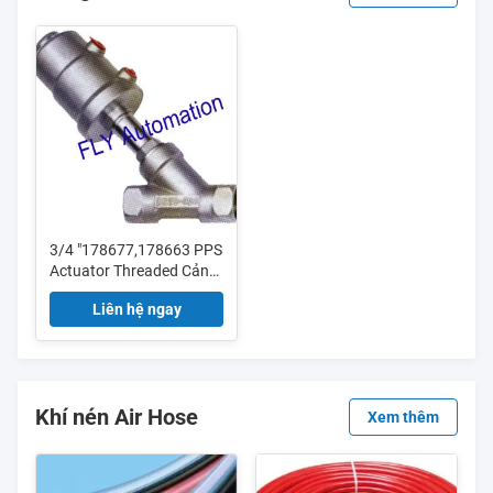
3/4 "178677,178663 PPS
Actuator Threaded Cảng
2/2 Way Góc Seat Van
Liên hệ ngay
Khí nén Air Hose
Xem thêm