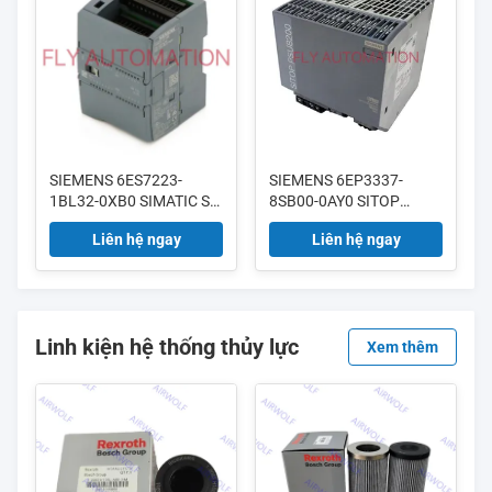
SIEMENS 6ES7223-
SIEMENS 6EP3337-
1BL32-0XB0 SIMATIC S7-
8SB00-0AY0 SITOP
1200 I/O kỹ thuật số SM
PSU8200 Cài đặt nguồn
Liên hệ ngay
Liên hệ ngay
1223
điện ổn định 120/230 V
AC Output 24 V DC/40 A
Linh kiện hệ thống thủy lực
Xem thêm