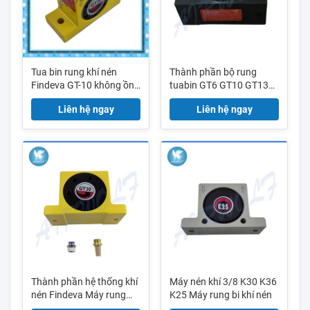
Tua bin rung khí nén
Thành phần bộ rung
Findeva GT-10 không ồn
tuabin GT6 GT10 GT13
ào Loại G1 / 8
của hệ thống khí nén
Liên hệ ngay
Liên hệ ngay
Thành phần hệ thống khí
Máy nén khí 3/8 K30 K36
nén Findeva Máy rung
K25 Máy rung bi khí nén
tuabin GT30 GT36 GT-48