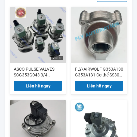
VIDEO
ASCO PULSE VALVES
FLY/AIRWOLF G353A130
SCG353G043 3/4
G353A131 Cơ thể SS304
"SCG353G044 1"
Stainless Pneumatic
Liên hệ ngay
Liên hệ ngay
C140740 23821-0059 Cơ
Pulse Jet Valves Thread
thể thắt thắt thử nghiệm
G3/4" G1"
tích hợp một giai đoạn