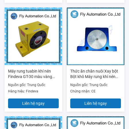
Máy rung tuabin khí nén
Thức ăn chăn nuôi Xay bột
Findeva GT-30 màu vàng
Bột khô Máy rung khí nén
Đáp ứng nhanh Tiếng ồn
điện Chu kỳ làm việc liên tục
Nguồn gốc: Trung Quốc
Nguồn gốc: Trung Quốc
thấp
Hàng hiệu: Findeva
Chứng nhận: CE
Liên hệ ngay
Liên hệ ngay