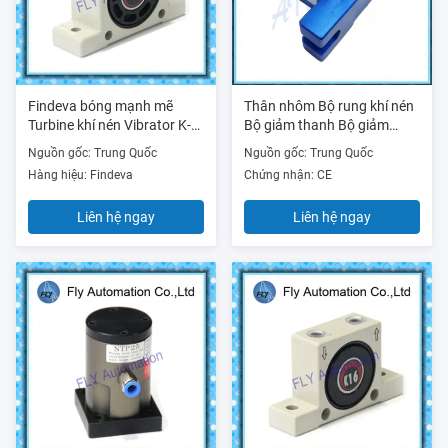
Findeva bóng mạnh mẽ
Thân nhôm Bộ rung khí nén
Turbine khí nén Vibrator K-
Bộ giảm thanh Bộ giảm
30 1/4 "7'300-35'000 Rpm
thanh S16 Oli Flour Phay
Nguồn gốc: Trung Quốc
Nguồn gốc: Trung Quốc
dao động khí
Hàng hiệu: Findeva
Chứng nhận: CE
Liên hệ ngay
Liên hệ ngay