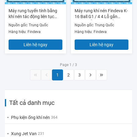
Máy rung tuyến tính bằng
Máy rung khí nén Findeva K-
khí nén tác động liên tục
16 Ball G1 / 4 4 Lỗ gắn
NTP25 Urethane Strike Tấm
Thanh dẫn hướng dẫn bằng
Nguồn gốc: Trung Quốc
Nguồn gốc: Trung Quốc
phủ vệ sinh
thép cứng
Hàng hiệu: Findeva
Hàng hiệu: Findeva
Liên hệ ngay
Liên hệ ngay
Page 1 / 3
1
2
3
Tất cả danh mục
Phụ kiện ống khí nén
364
Xung Jet Van
231