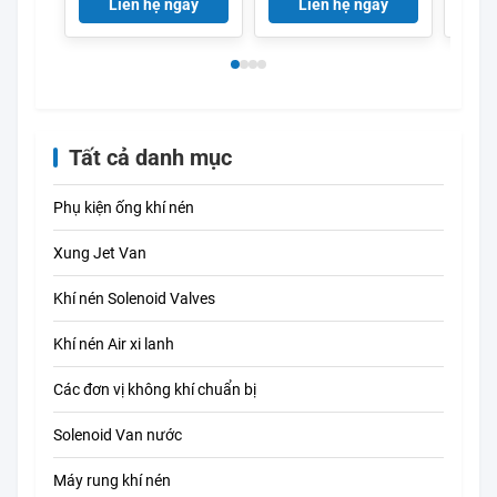
Liên hệ ngay
Liên hệ ngay
L
2030 Bộ sửa chữa
GEMU
van điện từ
Tất cả danh mục
Phụ kiện ống khí nén
Xung Jet Van
Khí nén Solenoid Valves
Khí nén Air xi lanh
Các đơn vị không khí chuẩn bị
Solenoid Van nước
Máy rung khí nén