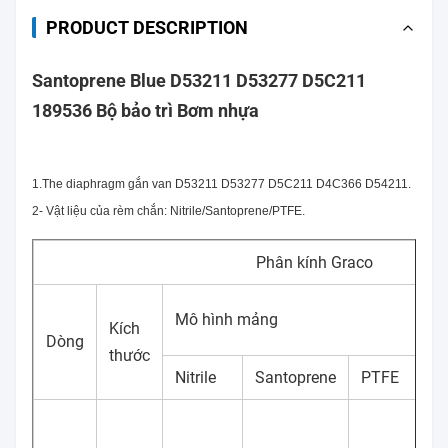
PRODUCT DESCRIPTION
Santoprene Blue D53211 D53277 D5C211
189536 Bộ bảo trì Bơm nhựa
1.The diaphragm gắn van D53211 D53277 D5C211 D4C366 D54211.
2- Vật liệu của rèm chắn: Nitrile/Santoprene/PTFE.
Phân kính Graco
Mô hình mảng
Kích
Dòng
thước
Nitrile
Santoprene
PTFE