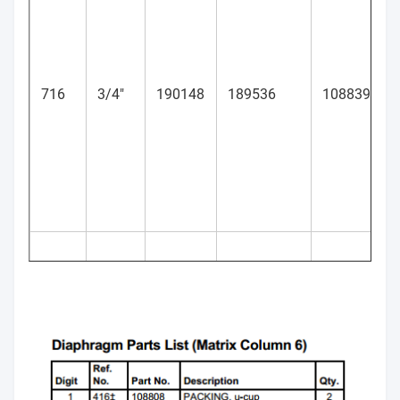
716
3/4"
190148
189536
108839
1050
1"
24B622
24B628
24B627