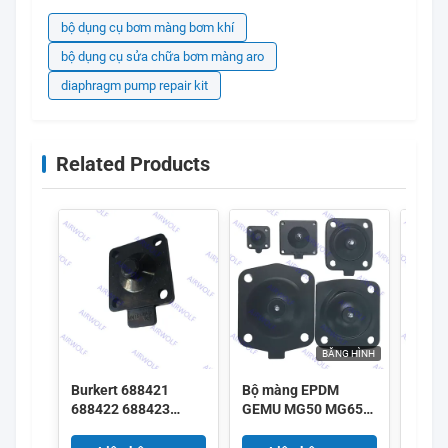
bộ dụng cụ bơm màng bơm khí
bộ dụng cụ sửa chữa bơm màng aro
diaphragm pump repair kit
Related Products
BĂNG HÌNH
Burkert 688421
Bộ màng EPDM
GEMU
688422 688423
GEMU MG50 MG65
MG25
688424 DN25 Màng
MG80 MG100 SGS
SGS 
ngăn EPDM 2030A
FDA cho van màng
cho 