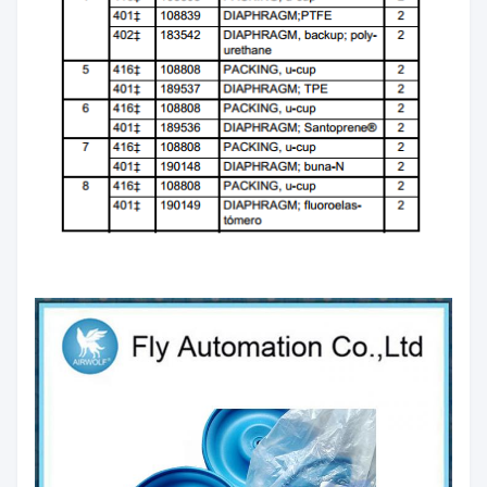
1-
1590
15B312
189426
15K312
1/2"