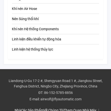
Khí nén Air Hose
Nén Súng thổi khí
Khí nén Hệ thống Components
Linh kiện điều khiển tự động hóa
Linh kiện hệ thống thủy lực
Liandong-U-Gu 17-2 #, Shengyuan Road 1 #, Jiangkou Street,
Fenghua District, Ningbo City, Zhejiang Province, China
ĐT:
86-152-5785-8856
E-mail:
airwolf@flyautomatic.com
Nhà
Các Sản Phẩm
Về Chúng Tôi
Tham Quan Nhà Máy