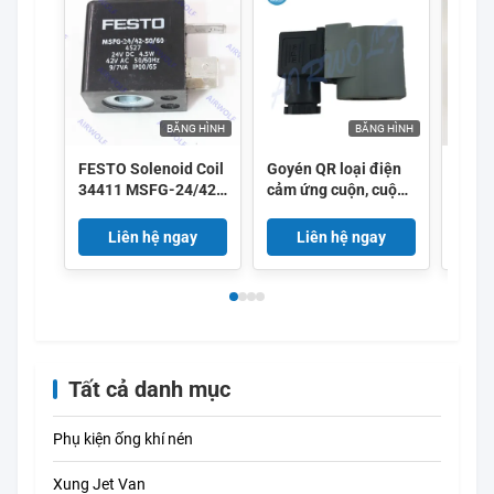
BĂNG HÌNH
BĂNG HÌNH
FESTO Solenoid Coil
Goyén QR loại điện
GSR V
34411 MSFG-24/42-
cảm ứng cuộn, cuộn
cuộn
50/60-OD 34415
dây solenoid K301
DC24
MSFW-24-50/60-OD
DIN43650A
Liên hệ ngay
Liên hệ ngay
L
34420 MSFW-110-
50/60-OD 34422
MSFW-230-50/60-
OD 4527 MSFG-
24/42-50/60 4534
MSFW-24-50/60
6720 MSFW-110-
Tất cả danh mục
50/60 4540 MSFW-
230-50/60
Phụ kiện ống khí nén
Xung Jet Van