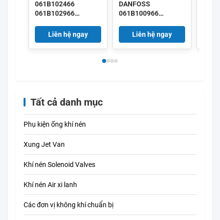
061B102466
DANFOSS
061B
061B102966
061B100966
061B
061B103066
061B101766
061B
DANFOSS Chuyển áp
061B102366 Chuột
DANF
Liên hệ ngay
Liên hệ ngay
L
MBC5000/5100
áp MBC5000/5100
MBC5
Tất cả danh mục
Phụ kiện ống khí nén
Xung Jet Van
Khí nén Solenoid Valves
Khí nén Air xi lanh
Các đơn vị không khí chuẩn bị