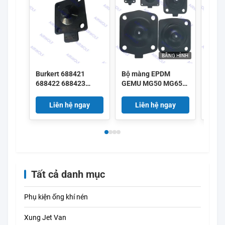
BĂNG HÌNH
Burkert 688421
Bộ màng EPDM
GEMU
688422 688423
GEMU MG50 MG65
MG25
688424 DN25 Màng
MG80 MG100 SGS
SGS 
ngăn EPDM 2030A
FDA cho van màng
cho 
Liên hệ ngay
Liên hệ ngay
L
2030 Bộ sửa chữa
GEMU
van điện từ
Tất cả danh mục
Phụ kiện ống khí nén
Xung Jet Van