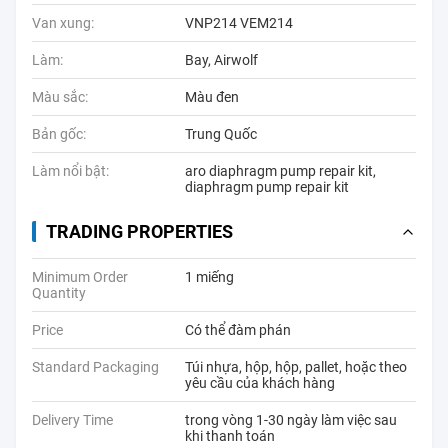
Van xung:
VNP214 VEM214
Làm:
Bay, Airwolf
Màu sắc:
Màu đen
Bản gốc:
Trung Quốc
Làm nổi bật:
aro diaphragm pump repair kit
,
diaphragm pump repair kit
TRADING PROPERTIES
Minimum Order
1 miếng
Quantity
Price
Có thể đàm phán
Standard Packaging
Túi nhựa, hộp, hộp, pallet, hoặc theo
yêu cầu của khách hàng
Delivery Time
trong vòng 1-30 ngày làm việc sau
khi thanh toán