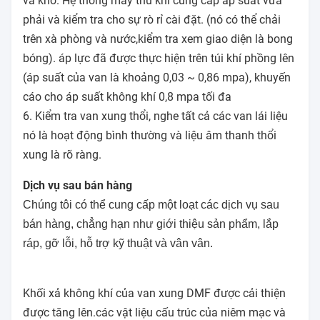
và khô. Hệ thống máy thu khí cung cấp áp suất vừa
phải và kiểm tra cho sự rò rỉ cài đặt. (nó có thể chải
trên xà phòng và nước,kiểm tra xem giao diện là bong
bóng). áp lực đã được thực hiện trên túi khí phồng lên
(áp suất của van là khoảng 0,03 ~ 0,86 mpa), khuyến
cáo cho áp suất không khí 0,8 mpa tối đa
6. Kiểm tra van xung thổi, nghe tất cả các van lái liệu
nó là hoạt động bình thường và liệu âm thanh thổi
xung là rõ ràng.
Dịch vụ sau bán hàng
Chúng tôi có thể cung cấp một loạt các dịch vụ sau
bán hàng, chẳng hạn như giới thiệu sản phẩm, lắp
ráp, gỡ lỗi, hỗ trợ kỹ thuật và vân vân.
Khối xả không khí của van xung DMF được cải thiện
được tăng lên.các vật liệu cấu trúc của niêm mạc và