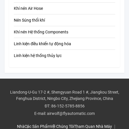
Khí nén Air Hose
Nén Súng thổi khí
Khí nén Hệ thống Components
Linh kiện điều khiển tự động hóa
Linh kiện hệ thống thủy lực
Liandong-U-Gu 17-2 #, Shengyuan Road 1 #, Jiangkou Street,
Fenghua District, Ningbo City, Zhejiang Province, China
ĐT:
86-152-5785-8856
E-mail:
airwolf@flyautomatic.com
Nhà
Các Sản Phẩm
Về Chúng Tôi
Tham Quan Nhà Máy