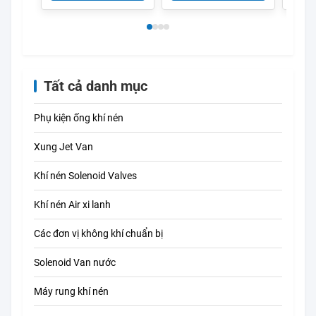
MSV8662-01RL
chiều
Tất cả danh mục
Phụ kiện ống khí nén
Xung Jet Van
Khí nén Solenoid Valves
Khí nén Air xi lanh
Các đơn vị không khí chuẩn bị
Solenoid Van nước
Máy rung khí nén