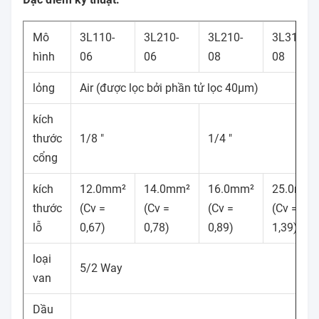
Mô
3L110-
3L210-
3L210-
3L310-
hình
06
06
08
08
lỏng
Air (được lọc bởi phần tử lọc 40μm)
kích
thước
1/8 "
1/4 "
cổng
kích
12.0mm²
14.0mm²
16.0mm²
25.0mm²
thước
(Cv =
(Cv =
(Cv =
(Cv =
lỗ
0,67)
0,78)
0,89)
1,39)
loại
5/2 Way
van
Dầu