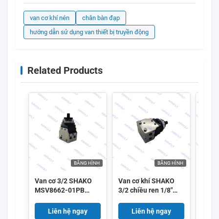
van cơ khí nén
chân bàn đạp
hướng dẫn sử dụng van thiết bị truyền động
Related Products
BĂNG HÌNH
BĂNG HÌNH
Van cơ 3/2 SHAKO
Van cơ khí SHAKO
Van 
MSV8662-01PB
3/2 chiều ren 1/8"
MSV8
MSV8662-01PP
MSV8662-01R
MSV8
MSV8662-01PPL
MSV8662-01TB
MSV8
Liên hệ ngay
Liên hệ ngay
L
MSV8662-01EB 1/8"
MSV8662-01LB
MSV8